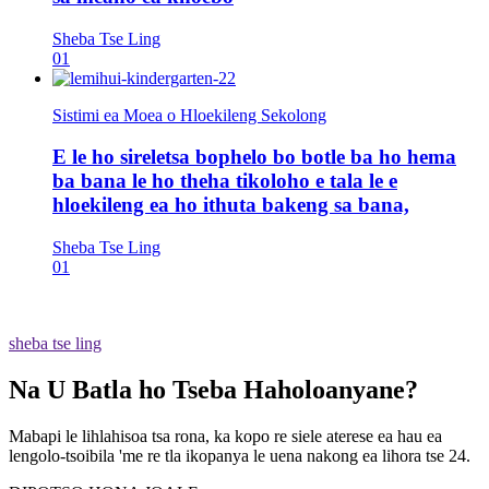
Sheba Tse Ling
01
Sistimi ea Moea o Hloekileng Sekolong
E le ho sireletsa bophelo bo botle ba ho hema
ba bana le ho theha tikoloho e tala le e
hloekileng ea ho ithuta bakeng sa bana,
Sheba Tse Ling
01
sheba tse ling
Na U Batla ho Tseba Haholoanyane?
Mabapi le lihlahisoa tsa rona, ka kopo re siele aterese ea hau ea
lengolo-tsoibila 'me re tla ikopanya le uena nakong ea lihora tse 24.