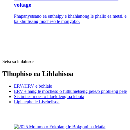
voltage
Phapanyetsano ea enthalpy e khahlanong le phallo ea metsi, e
ka khutlisang mocheso le mongobo.
Setsi sa lihlahisoa
Tlhophiso ea Lihlahisoa
ERV/HRV e bohlale
ERV e nang le mocheso o futhumetseng pele/o pholileng pele
Sistimi ea moea o hloekileng oa lebota
Liphaephe le Lisebelisoa