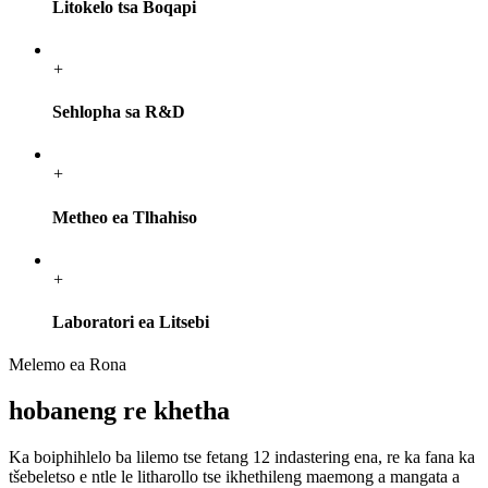
Litokelo tsa Boqapi
+
Sehlopha sa R&D
+
Metheo ea Tlhahiso
+
Laboratori ea Litsebi
Melemo ea Rona
hobaneng re khetha
Ka boiphihlelo ba lilemo tse fetang 12 indastering ena, re ka fana ka
tšebeletso e ntle le litharollo tse ikhethileng maemong a mangata a