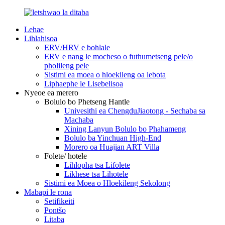
Lehae
Lihlahisoa
ERV/HRV e bohlale
ERV e nang le mocheso o futhumetseng pele/o
pholileng pele
Sistimi ea moea o hloekileng oa lebota
Liphaephe le Lisebelisoa
Nyeoe ea merero
Bolulo bo Phetseng Hantle
Univesithi ea ChengduJiaotong - Sechaba sa
Machaba
Xining Lanyun Bolulo bo Phahameng
Bolulo ba Yinchuan High-End
Morero oa Huajian ART Villa
Folete/ hotele
Lihlopha tsa Lifolete
Likhese tsa Lihotele
Sistimi ea Moea o Hloekileng Sekolong
Mabapi le rona
Setifikeiti
Pontšo
Litaba