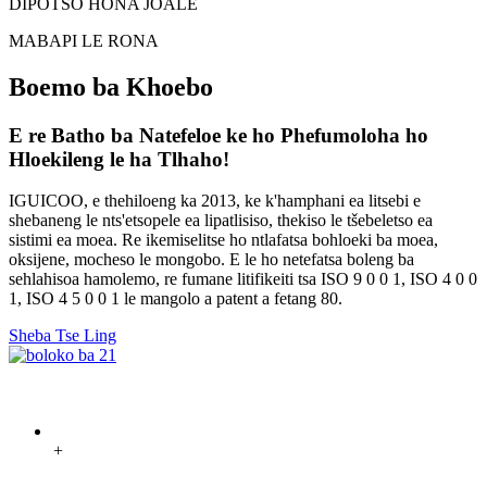
DIPOTSO HONA JOALE
MABAPI LE RONA
Boemo ba Khoebo
E re Batho ba Natefeloe ke ho Phefumoloha ho
Hloekileng le ha Tlhaho!
IGUICOO, e thehiloeng ka 2013, ke k'hamphani ea litsebi e
shebaneng le nts'etsopele ea lipatlisiso, thekiso le tšebeletso ea
sistimi ea moea. Re ikemiselitse ho ntlafatsa bohloeki ba moea,
oksijene, mocheso le mongobo. E le ho netefatsa boleng ba
sehlahisoa hamolemo, re fumane litifikeiti tsa ISO 9 0 0 1, ISO 4 0 0
1, ISO 4 5 0 0 1 le mangolo a patent a fetang 80.
Sheba Tse Ling
+