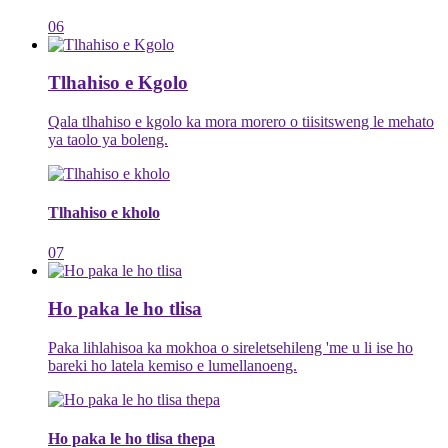
06
Tlhahiso e Kgolo
Qala tlhahiso e kgolo ka mora morero o tiisitsweng le mehato
ya taolo ya boleng.
Tlhahiso e kholo
07
Ho paka le ho tlisa
Paka lihlahisoa ka mokhoa o sireletsehileng 'me u li ise ho
bareki ho latela kemiso e lumellanoeng.
Ho paka le ho tlisa thepa