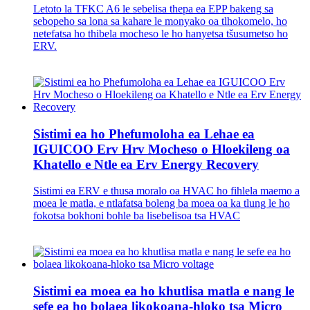
Letoto la TFKC A6 le sebelisa thepa ea EPP bakeng sa
sebopeho sa lona sa kahare le monyako oa tlhokomelo, ho
netefatsa ho thibela mocheso le ho hanyetsa tšusumetso ho
ERV.
Sistimi ea ho Phefumoloha ea Lehae ea
IGUICOO Erv Hrv Mocheso o Hloekileng oa
Khatello e Ntle ea Erv Energy Recovery
Sistimi ea ERV e thusa moralo oa HVAC ho fihlela maemo a
moea le matla, e ntlafatsa boleng ba moea oa ka tlung le ho
fokotsa bokhoni bohle ba lisebelisoa tsa HVAC
Sistimi ea moea ea ho khutlisa matla e nang le
sefe ea ho bolaea likokoana-hloko tsa Micro