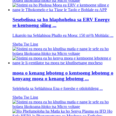
Sesebelisoa sa ho hlaphoheloa sa ERV Energy
se kentsoeng siling ...
Likarolo tsa Sehlahisoa Phallo ea Moea: 150 m³/h Mohlala: ...
Sheba Tse Ling
moea o kenang leboteng o kentsoeng leboteng o
kenyang moea o kenang leboteng ...
Selelekela sa Sehlahisoa Ena e foreshe e otlolohileng ...
Sheba Tse Ling