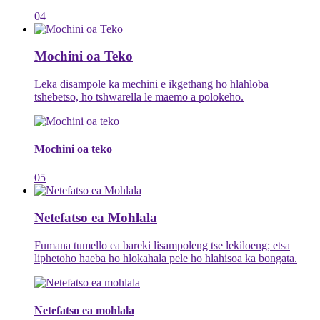
04
Mochini oa Teko
Leka disampole ka mechini e ikgethang ho hlahloba
tshebetso, ho tshwarella le maemo a polokeho.
Mochini oa teko
05
Netefatso ea Mohlala
Fumana tumello ea bareki lisampoleng tse lekiloeng; etsa
liphetoho haeba ho hlokahala pele ho hlahisoa ka bongata.
Netefatso ea mohlala