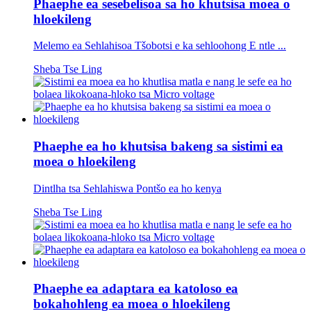
Phaephe ea sesebelisoa sa ho khutsisa moea o
hloekileng
Melemo ea Sehlahisoa Tšobotsi e ka sehloohong E ntle ...
Sheba Tse Ling
Phaephe ea ho khutsisa bakeng sa sistimi ea
moea o hloekileng
Dintlha tsa Sehlahiswa Pontšo ea ho kenya
Sheba Tse Ling
Phaephe ea adaptara ea katoloso ea
bokahohleng ea moea o hloekileng