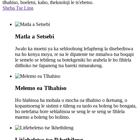
tlhahiso, boeletsi, kaho, theknoloji le ts'ebetso.
Sheba Tse Ling
Matla a Setsebi
Jwalo ka moetsi ya ka sehloohong lefapheng la disebediswa
tsa ho kenya moya, re na le dipatente tse mmalwa tsa boqapi
le semelo se tebileng sa botekgeniki ho arabela le ho fihlela
ditlhoko tse fapaneng tsa bareki mmarakeng.
Melemo ea Tlhahiso
Ho hlahisoa ha mohala o mocha oa tlhahiso o iketsang, o
kopantsoeng le sistimi e tiileng ea taolo ea boleng bo bongata,
ho netefatsa hore sehlahisoa se seng le se seng se fihlela
maemo a boleng bo holimo.
Litšebeletso tse Ikhethileng