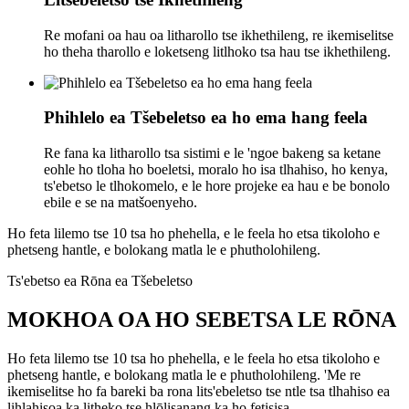
Re mofani oa hau oa litharollo tse ikhethileng, re ikemiselitse
ho theha tharollo e loketseng litlhoko tsa hau tse ikhethileng.
Phihlelo ea Tšebeletso ea ho ema hang feela
Re fana ka litharollo tsa sistimi e le 'ngoe bakeng sa ketane
eohle ho tloha ho boeletsi, moralo ho isa tlhahiso, ho kenya,
ts'ebetso le tlhokomelo, e le hore projeke ea hau e be bonolo
ebile e se na matšoenyeho.
Ho feta lilemo tse 10 tsa ho phehella, e le feela ho etsa tikoloho e
phetseng hantle, e bolokang matla le e phutholohileng.
Ts'ebetso ea Rōna ea Tšebeletso
MOKHOA OA HO SEBETSA LE RŌNA
Ho feta lilemo tse 10 tsa ho phehella, e le feela ho etsa tikoloho e
phetseng hantle, e bolokang matla le e phutholohileng. 'Me re
ikemiselitse ho fa bareki ba rona lits'ebeletso tse ntle tsa tlhahiso ea
lihlahisoa ka litheko tse hlōlisanang ka ho fetisisa.