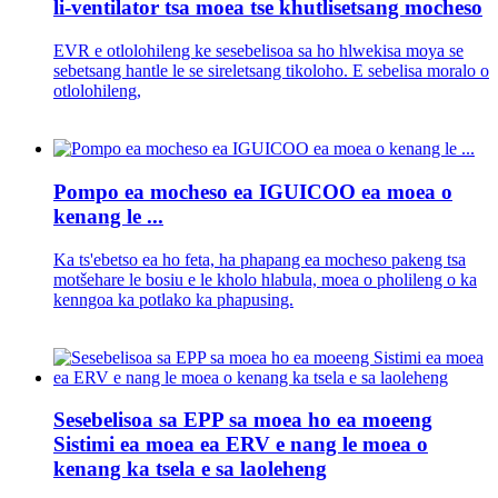
li-ventilator tsa moea tse khutlisetsang mocheso
EVR e otlolohileng ke sesebelisoa sa ho hlwekisa moya se
sebetsang hantle le se sireletsang tikoloho. E sebelisa moralo o
otlolohileng,
Pompo ea mocheso ea IGUICOO ea moea o
kenang le ...
Ka ts'ebetso ea ho feta, ha phapang ea mocheso pakeng tsa
motšehare le bosiu e le kholo hlabula, moea o pholileng o ka
kenngoa ka potlako ka phapusing.
Sesebelisoa sa EPP sa moea ho ea moeeng
Sistimi ea moea ea ERV e nang le moea o
kenang ka tsela e sa laoleheng