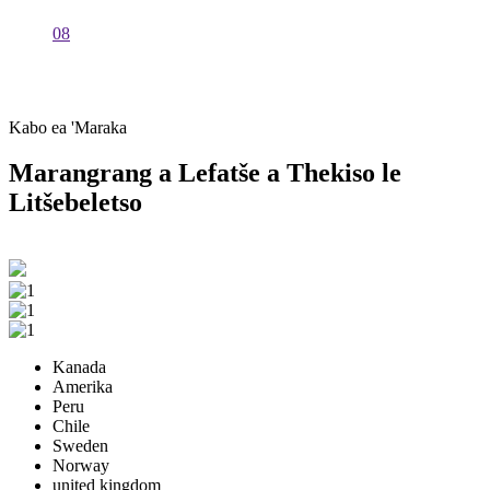
08
Kabo ea 'Maraka
Marangrang a Lefatše a Thekiso le
Litšebeletso
Kanada
Amerika
Peru
Chile
Sweden
Norway
united kingdom