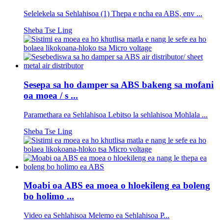
Selelekela sa Sehlahisoa (1) Thepa e ncha ea ABS, env ...
Sheba Tse Ling
Sesepa sa ho damper sa ABS bakeng sa mofani
oa moea / s ...
Paramethara ea Sehlahisoa Lebitso la sehlahisoa Mohlala ...
Sheba Tse Ling
Moabi oa ABS ea moea o hloekileng ea boleng
bo holimo ...
Video ea Sehlahisoa Melemo ea Sehlahisoa P...