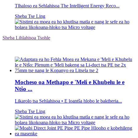
Tlhaloso ea Sehlahisoa The Intelligent Energy Reco...
Sheba Tse Ling
Sheba Lihlahisoa Tsohle
Mocheso oa Methapo e 'Meli e Khubelu le e
Ntšo ...
Likarolo tsa Sehlahisoa • E loantša hlobo le baktheria...
Sheba Tse Ling