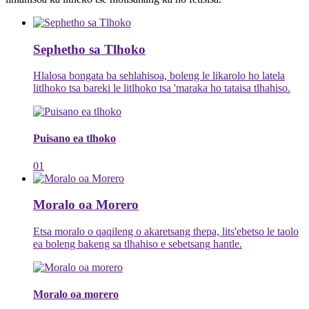
Sephetho sa Tlhoko
Hlalosa bongata ba sehlahisoa, boleng le likarolo ho latela
litlhoko tsa bareki le litlhoko tsa 'maraka ho tataisa tlhahiso.
Puisano ea tlhoko
01
Moralo oa Morero
Etsa moralo o qaqileng o akaretsang thepa, lits'ebetso le taolo
ea boleng bakeng sa tlhahiso e sebetsang hantle.
Moralo oa morero