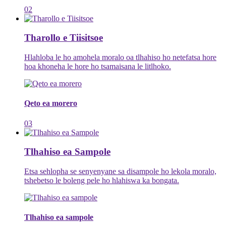
02
Tharollo e Tiisitsoe
Hlahloba le ho amohela moralo oa tlhahiso ho netefatsa hore
hoa khoneha le hore ho tsamaisana le litlhoko.
Qeto ea morero
03
Tlhahiso ea Sampole
Etsa sehlopha se senyenyane sa disampole ho lekola moralo,
tshebetso le boleng pele ho hlahiswa ka bongata.
Tlhahiso ea sampole