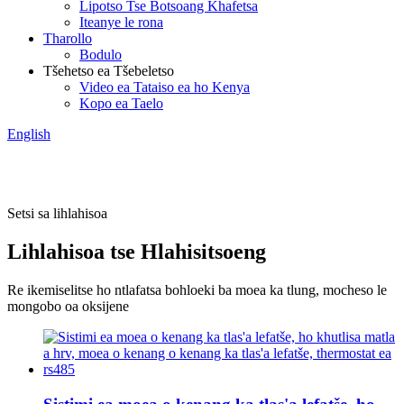
Lipotso Tse Botsoang Khafetsa
Iteanye le rona
Tharollo
Bodulo
Tšehetso ea Tšebeletso
Video ea Tataiso ea ho Kenya
Kopo ea Taelo
English
Setsi sa lihlahisoa
Lihlahisoa tse Hlahisitsoeng
Re ikemiselitse ho ntlafatsa bohloeki ba moea ka tlung, mocheso le
mongobo oa oksijene