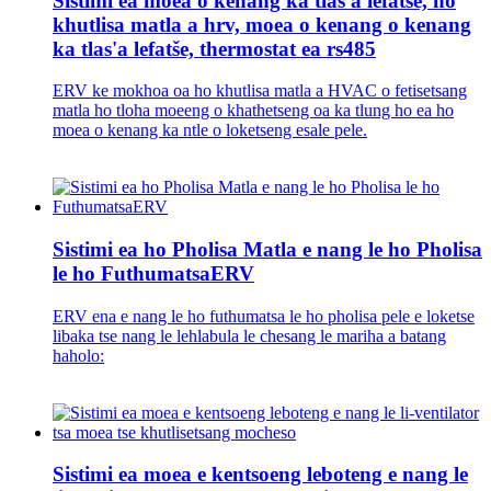
Sistimi ea moea o kenang ka tlas'a lefatše, ho
khutlisa matla a hrv, moea o kenang o kenang
ka tlas'a lefatše, thermostat ea rs485
ERV ke mokhoa oa ho khutlisa matla a HVAC o fetisetsang
matla ho tloha moeeng o khathetseng oa ka tlung ho ea ho
moea o kenang ka ntle o loketseng esale pele.
Sistimi ea ho Pholisa Matla e nang le ho Pholisa
le ho FuthumatsaERV
ERV ena e nang le ho futhumatsa le ho pholisa pele e loketse
libaka tse nang le lehlabula le chesang le mariha a batang
haholo:
Sistimi ea moea e kentsoeng leboteng e nang le