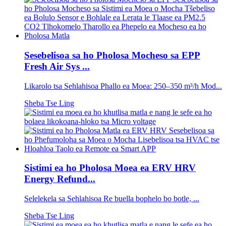
Sesebelisoa sa ho Pholosa Mocheso sa EPP
Fresh Air Sys ...
Likarolo tsa Sehlahisoa Phallo ea Moea: 250–350 m³/h Mod...
Sheba Tse Ling
Sistimi ea ho Pholosa Moea ea ERV HRV
Energy Refund...
Selelekela sa Sehlahisoa Re buella bophelo bo botle, ...
Sheba Tse Ling