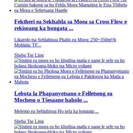
Fektheri ea Sekhahla sa Moea sa Cross Flow e
rekisoang ka bongata ...
Likarolo tsa Sehlahisoa Phallo ea Moea: 250~350m³/h
Mohlala: TF...
Sheba Tse Ling
Lebota la Phapanyetsano e Felletseng ea
Mocheso o Tšesaane haholo ...
Melemo ea Sehlahisoa Ho sefa ka bongata ...
Sheba Tse Ling